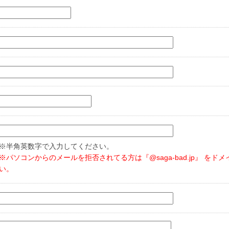
※半角英数字で入力してください。
※パソコンからのメールを拒否されてる方は『@saga-bad.jp』 を
い。