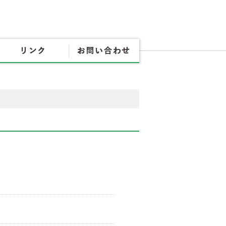
協会概要
各種書式
リンク
お問