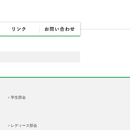
協会概要
各種書式
リンク
お問
学生部会
レディース部会