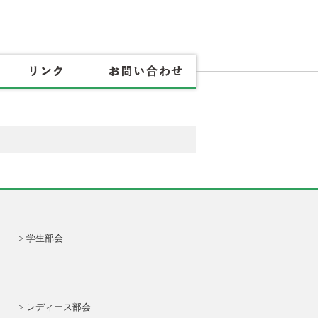
協会概要
各種書式
リンク
お問
学生部会
レディース部会