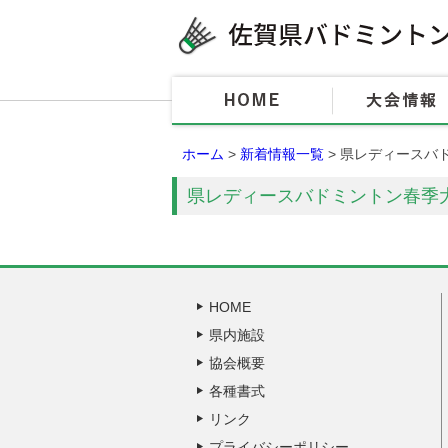
ホーム
>
新着情報一覧
> 県レディースバ
県レディースバドミントン春季
HOME
県内施設
協会概要
各種書式
リンク
プライバシーポリシー