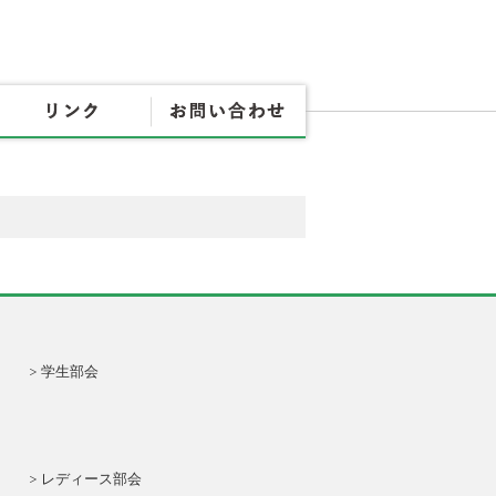
協会概要
各種書式
リンク
お問
学生部会
レディース部会