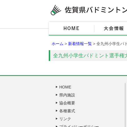
ホーム
>
新着情報一覧
> 全九州小学生バ
全九州小学生バドミント選手権
HOME
県内施設
協会概要
各種書式
リンク
プライバシーポリシー