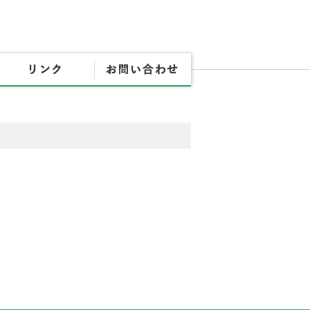
協会概要
各種書式
リンク
お問