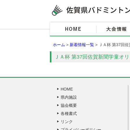
ホーム
>
新着情報一覧
> ＪＡ杯 第37
ＪＡ杯 第37回佐賀新聞学童オ
HOME
県内施設
協会概要
各種書式
リンク
プライバシーポリシー