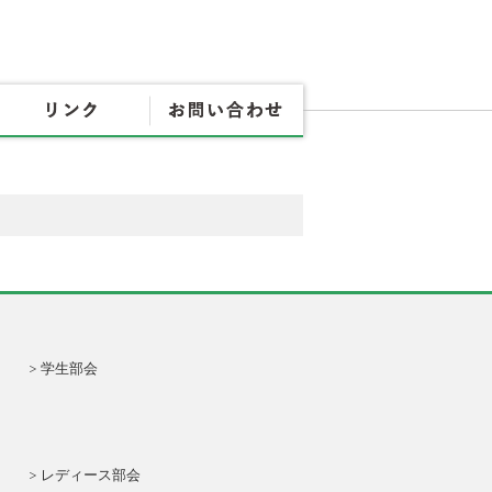
協会概要
各種書式
リンク
お問
学生部会
レディース部会