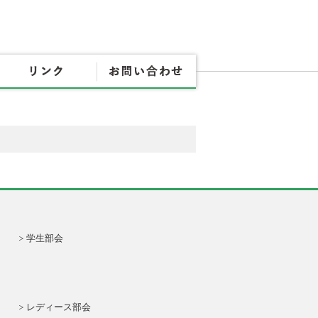
協会概要
各種書式
リンク
お問
学生部会
レディース部会