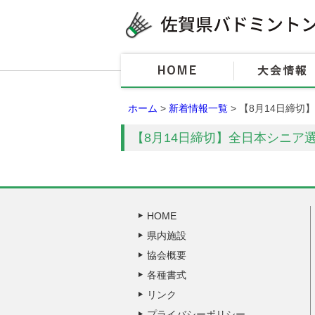
ホーム
>
新着情報一覧
> 【8月14日締
【8月14日締切】全日本シニア
HOME
県内施設
協会概要
各種書式
リンク
プライバシーポリシー