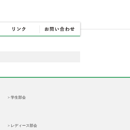
協会概要
各種書式
リンク
お問
学生部会
レディース部会