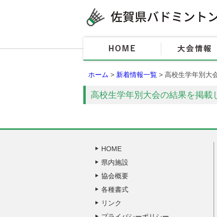
ホーム
>
新着情報一覧
> 高校生学年別大
高校生学年別大会の結果を掲載
HOME
県内施設
協会概要
各種書式
リンク
プライバシーポリシー