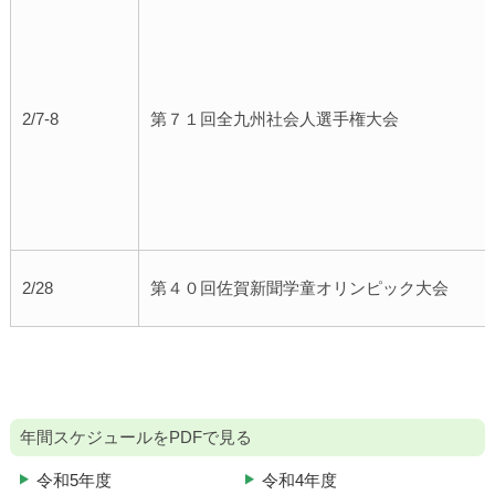
2/7-8
第７１回全九州社会人選手権大会
2/28
第４０回佐賀新聞学童オリンピック大会
年間スケジュールをPDFで見る
令和5年度
令和4年度