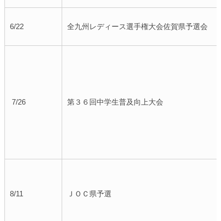
6/22
全九州レディース選手権大会佐賀県予選会
7/26
第３６回中学生普及向上大会
8/11
ＪＯＣ県予選